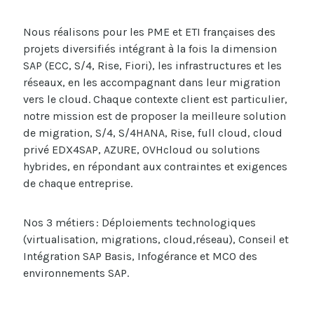
Nous réalisons pour les PME et ETI françaises des
projets diversifiés intégrant à la fois la dimension
SAP (ECC, S/4, Rise, Fiori), les infrastructures et les
réseaux, en les accompagnant dans leur migration
vers le cloud. Chaque contexte client est particulier,
notre mission est de proposer la meilleure solution
de migration, S/4, S/4HANA, Rise, full cloud, cloud
privé EDX4SAP, AZURE,
OVHcloud
ou solutions
hybrides
,
en répondant aux contraintes et exigences
de chaque entreprise.
Nos 3 métiers :
Déploiement
s
techn
ologi
ques
(virtualisation, migration
s,
cloud
,réseau
)
,
C
onseil et
I
ntégration SAP Basis,
Infogérance
et MCO des
environnements SAP.