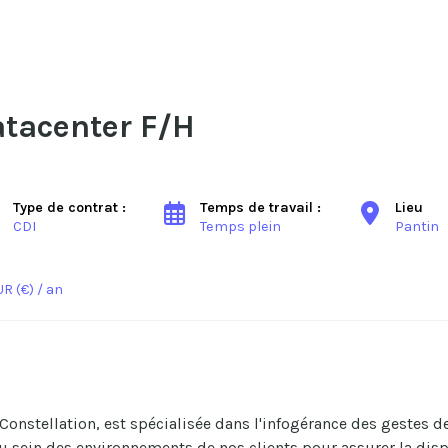
atacenter F/H
Type de contrat :
Temps de travail :
Lieu
CDI
Temps plein
Pantin
R (€) / an
 Constellation, est spécialisée dans l'infogérance des gestes d
 sein des environnements de nos clients pour assurer la dispo