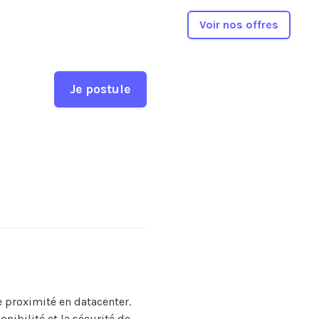
Voir nos offres
Je postule
e proximité en datacenter.
nibilité et la sécurité de