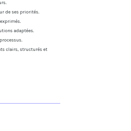
urs.
r de ses priorités.
 exprimés.
utions adaptées.
 processus.
s clairs, structurés et