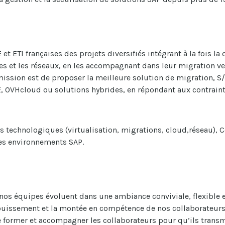
et ETI françaises des projets diversifiés intégrant à la fois l
tures et les réseaux, en les accompagnant dans leur migration v
 mission est de proposer la meilleure solution de migration, S/
E,
OVHcloud
ou solutions hybrides
,
en répondant aux contraint
s
techn
ologi
ques
(virtualisation, migration
s,
cloud
,réseau
)
,
C
s environnements SAP.
 nos équipes évoluent dans une ambiance conviviale, flexible 
ouissement et la montée en compétence de nos collaborateurs
e former et accompagner les collaborateurs pour qu’ils transm