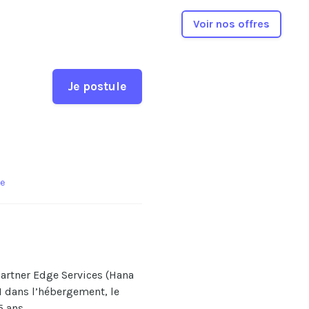
Voir nos offres
Je postule
re
Partner Edge Services (Hana
I dans l’hébergement, le
5 ans.