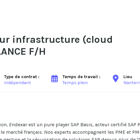
r infrastructure (cloud
ELANCE F/H
Type de contrat :
Temps de travail :
Lieu
Indépendant
Temps plein
Nanter
ion, Endexar
est un pure
player
SAP Basis, acteur certifié SAP 
ur le marché français. Nos experts accompagnent les PME et PM
a gestion et la sécurisation de solutions SAP depuis plus de 1